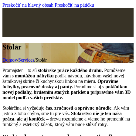
Preskočiť na hlavný obsah
Preskočiť na pätičku
Stolár
Domov
/
Services
/
Stolár
Promajster – to sú
stolárske práce každého druhu.
Pomôžeme
vám s
montážou nábytku
podľa návodu, návrhom vašej novej
šatníkovej skrine či kuchynskou linkou na mieru.
Opravíme
úchytky, pracovné dosky aj pánty.
Poradíme si aj s
pokládkou
novej podlahy, brúsením starých parkiet a pripravíme vám 3D
model podľa vašich predstáv.
Stolárčina si vyžaduje
čas, zručnosti a správne náradie.
Ak vám
jedno z toho chýba, sme tu pre vás.
Stolárstvo nie je len naša
práca, ale aj koníček
– drevu rozumieme a vieme ho premeniť na
funkčný a estetický kúsok, ktorý vám bude slúžiť roky.