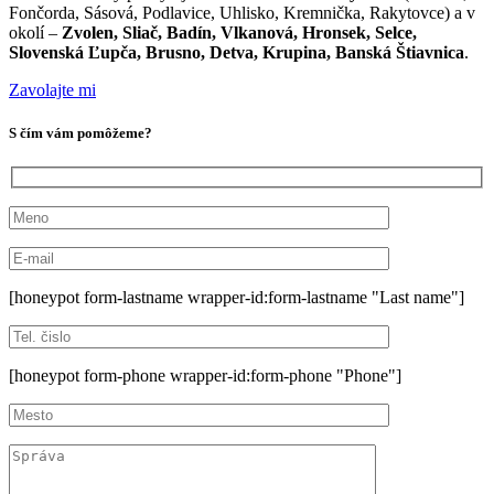
Fončorda, Sásová, Podlavice, Uhlisko, Kremnička, Rakytovce) a v
okolí –
Zvolen, Sliač, Badín, Vlkanová, Hronsek, Selce,
Slovenská Ľupča, Brusno, Detva, Krupina, Banská Štiavnica
.
Zavolajte mi
S čím vám pomôžeme?
[honeypot form-lastname wrapper-id:form-lastname "Last name"]
[honeypot form-phone wrapper-id:form-phone "Phone"]