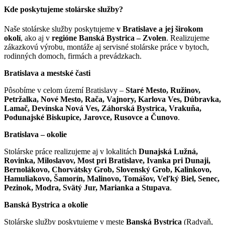
Kde poskytujeme stolárske služby?
Naše stolárske služby poskytujeme
v Bratislave a jej širokom
okolí
, ako aj v
regióne Banská Bystrica – Zvolen
. Realizujeme
zákazkovú výrobu, montáže aj servisné stolárske práce v bytoch,
rodinných domoch, firmách a prevádzkach.
Bratislava a mestské časti
Pôsobíme v celom území Bratislavy –
Staré Mesto, Ružinov,
Petržalka, Nové Mesto, Rača, Vajnory, Karlova Ves, Dúbravka,
Lamač, Devínska Nová Ves, Záhorská Bystrica, Vrakuňa,
Podunajské Biskupice, Jarovce, Rusovce a Čunovo
.
Bratislava – okolie
Stolárske práce realizujeme aj v lokalitách
Dunajská Lužná,
Rovinka, Miloslavov, Most pri Bratislave, Ivanka pri Dunaji,
Bernolákovo, Chorvátsky Grob, Slovenský Grob, Kalinkovo,
Hamuliakovo, Šamorín, Malinovo, Tomášov, Veľký Biel, Senec,
Pezinok, Modra, Svätý Jur, Marianka a Stupava
.
Banská Bystrica a okolie
Stolárske služby poskytujeme v meste
Banská Bystrica
(Radvaň,