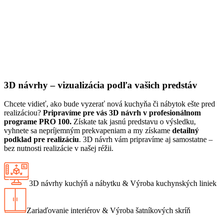
3D návrhy – vizualizácia podľa vašich predstáv
Chcete vidieť, ako bude vyzerať nová kuchyňa či nábytok ešte pred
realizáciou?
Pripravíme pre vás 3D návrh v profesionálnom
programe PRO 100.
Získate tak jasnú predstavu o výsledku,
vyhnete sa nepríjemným prekvapeniam a my získame
detailný
podklad pre realizáciu
. 3D návrh vám pripravíme aj samostatne –
bez nutnosti realizácie v našej réžii.
3D návrhy kuchýň a nábytku & Výroba kuchynských liniek
Zariaďovanie interiérov & Výroba šatníkových skríň