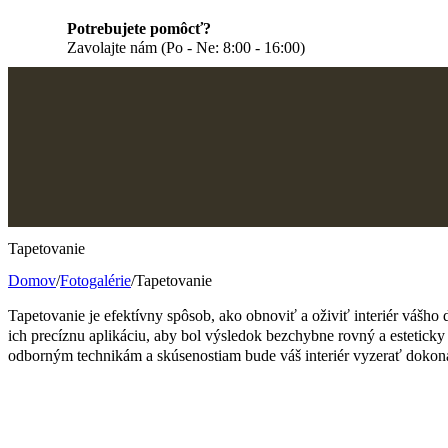
Potrebujete pomôcť?
Zavolajte nám (Po - Ne: 8:00 - 16:00)
Tapetovanie
Domov
/
Fotogalérie
/
Tapetovanie
Tapetovanie je efektívny spôsob, ako obnoviť a oživiť interiér vášho 
ich precíznu aplikáciu, aby bol výsledok bezchybne rovný a esteticky
odborným technikám a skúsenostiam bude váš interiér vyzerať dokona