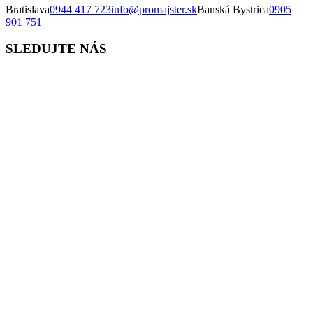
Bratislava
0944 417 723
info@promajster.sk
Banská Bystrica
0905
901 751
SLEDUJTE NÁS