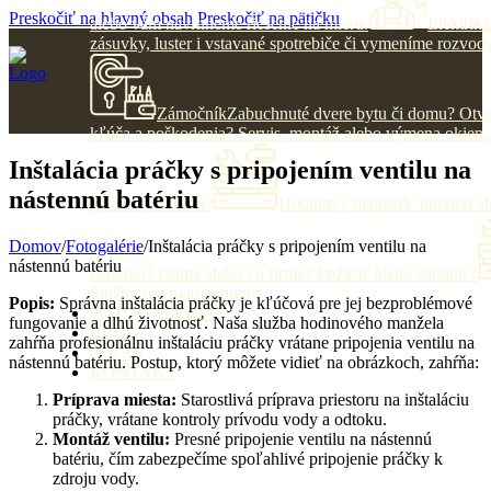
Preskočiť na hlavný obsah
Preskočiť na pätičku
alebo vám navrhneme riešenie na mieru.
Elektriká
zásuvky, luster i vstavané spotrebiče či vymeníme rozvody
Zámočník
Zabuchnuté dvere bytu či domu? Otvo
kľúča a poškodenia? Servis, montáž alebo výmena okien, 
Inštalácia práčky s pripojením ventilu na
nástennú batériu
garážových brán?
Hodinový manžel
V interiéri a
Domov
/
Fotogalérie
/
Inštalácia práčky s pripojením ventilu na
nástennú batériu
exteriéri? Doma alebo vo firme? Požičať alebo zariadiť?
Služby pre bytové domy
Popis:
Správna inštalácia práčky je kľúčová pre jej bezproblémové
FOTOGALÉRIA
fungovanie a dlhú životnosť. Naša služba hodinového manžela
BLOG
zahŕňa profesionálnu inštaláciu práčky vrátane pripojenia ventilu na
O NÁS
nástennú batériu. Postup, ktorý môžete vidieť na obrázkoch, zahŕňa:
KONTAKT
Príprava miesta:
Starostlivá príprava priestoru na inštaláciu
práčky, vrátane kontroly prívodu vody a odtoku.
Montáž ventilu:
Presné pripojenie ventilu na nástennú
batériu, čím zabezpečíme spoľahlivé pripojenie práčky k
zdroju vody.